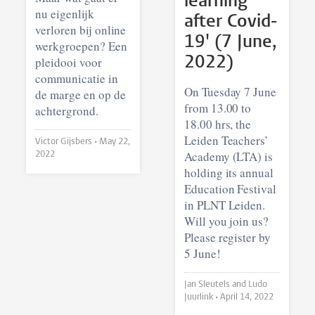
learning
nu eigenlijk
after Covid-
verloren bij online
19' (7 June,
werkgroepen? Een
2022)
pleidooi voor
communicatie in
On Tuesday 7 June
de marge en op de
from 13.00 to
achtergrond.
18.00 hrs, the
Leiden Teachers’
Victor Gijsbers •
May 22,
Academy (LTA) is
2022
holding its annual
Education Festival
in PLNT Leiden.
Will you join us?
Please register by
5 June!
Jan Sleutels and Ludo
Juurlink •
April 14, 2022