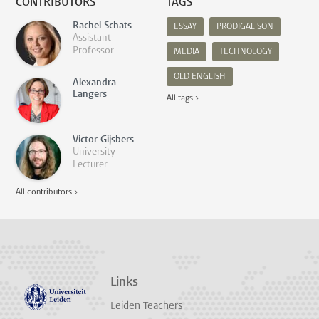
CONTRIBUTORS
TAGS
Rachel Schats
ESSAY
PRODIGAL SON
Assistant
Professor
MEDIA
TECHNOLOGY
OLD ENGLISH
Alexandra
Langers
All tags >
Victor Gijsbers
University
Lecturer
All contributors >
Links
Leiden Teachers