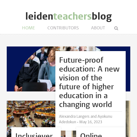
leiden
teachers
blog
HOME
CONTRIBUTORS
ABOUT
Future-proof
education: A new
vision of the
future of higher
education in a
changing world
Alexandra Langers and Ayokunu
Adedokun •
May 16, 2023
Inclusiever
Online